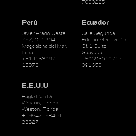
7630225
Perú
Ecuador
Javier Prado Oeste
Calle Segunda,
757, Of. 1904
Edificio Metrovisión,
Magdalena del Mar,
Of. 1 Quito,
Lima.
Guayaquil.
+514156287
+59395919717
15076
091650
E.E.U.U
Eagle Run Dr
Weston, Florida
Weston, Florida.
+19547163401
33327