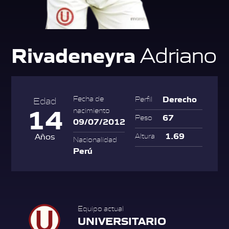
Rivadeneyra
Adriano
Derecho
Fecha de
Perfil
Edad
14
nacimiento
67
Peso
09/07/2012
1.69
Años
Altura
Nacionalidad
Perú
Equipo actual
UNIVERSITARIO