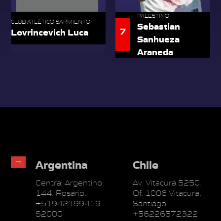
PALESTINO
CLUB ATLÉTICO SARMIENTO
Sebastian
7
Lovrincevich Luca
Sanhueza
Araneda
Argentina
Chile
Central Argentino
Av. Vitacura 5250.
144, Rosario.
Of. 1006 Vitacura,
+51942199419
Santiago.
S2000
+56226572322