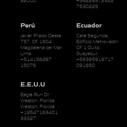
S2000
+56226572322
7630225
Perú
Ecuador
Javier Prado Oeste
Calle Segunda,
757, Of. 1904
Edificio Metrovisión,
Magdalena del Mar,
Of. 1 Quito,
Lima.
Guayaquil.
+514156287
+59395919717
15076
091650
E.E.U.U
Eagle Run Dr
Weston, Florida
Weston, Florida.
+19547163401
33327