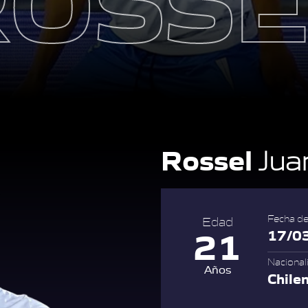
Rossel
Jua
Fecha de
Edad
21
17/0
Nacional
Años
Chile