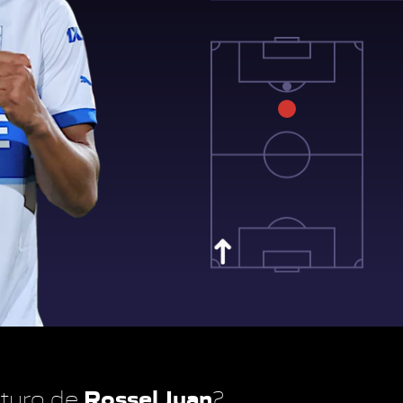
Rossel Juan
futuro de
?