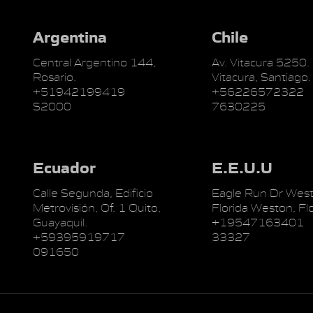
Argentina
Chile
Central Argentino 144,
Av. Vitacura 5250.
Rosario.
Vitacura, Santiago.
+51942199419
+56226572322
S2000
7630225
Ecuador
E.E.U.U
Calle Segunda, Edificio
Eagle Run Dr West
Metrovisión, Of. 1 Quito,
Florida Weston, Flo
Guayaquil.
+19547163401
+59395919717
33327
091650