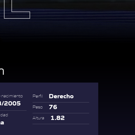
n
Derecho
 nacimiento
Perfil
3/2005
76
Peso
idad
1.82
Altura
na