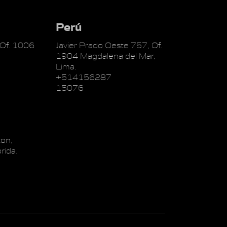
Perú
 Of. 1006
Javier Prado Oeste 757, Of.
1904 Magdalena del Mar,
Lima.
+514156287
15076
on,
rida.