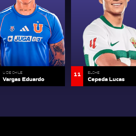
11
U DE CHILE
ELCHE
Vargas Eduardo
Cepeda Lucas