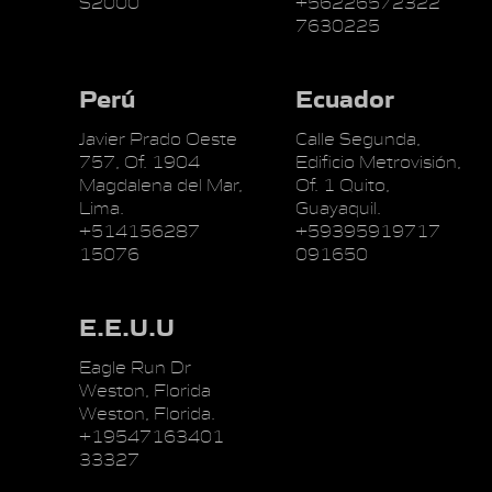
S2000
+56226572322
7630225
Perú
Ecuador
Javier Prado Oeste
Calle Segunda,
757, Of. 1904
Edificio Metrovisión,
Magdalena del Mar,
Of. 1 Quito,
Lima.
Guayaquil.
+514156287
+59395919717
15076
091650
E.E.U.U
Eagle Run Dr
Weston, Florida
Weston, Florida.
+19547163401
33327