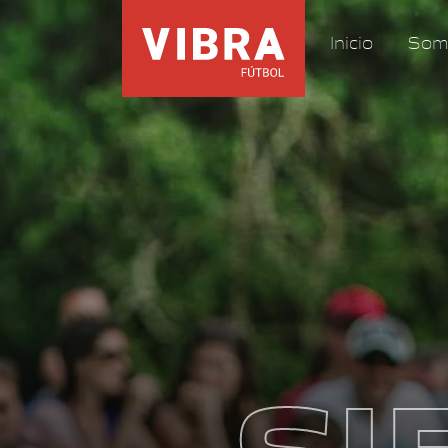
Inicio
Som
SI