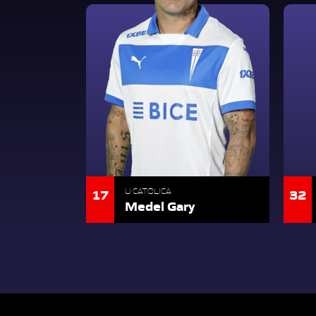
17
32
U CATÓLICA
Medel Gary