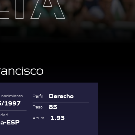
ancisco
Derecho
 nacimiento
Perfil
5/1997
85
Peso
idad
1.93
Altura
na-ESP