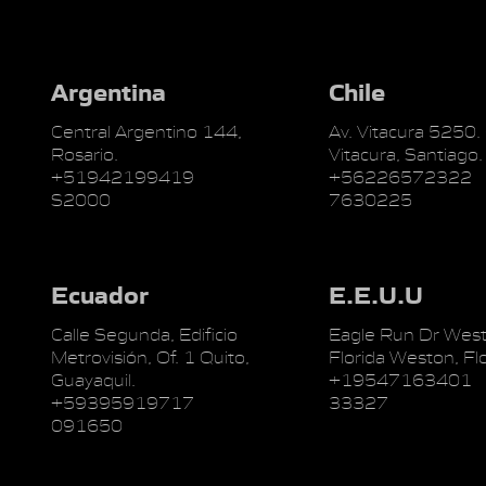
Argentina
Chile
Central Argentino 144,
Av. Vitacura 5250.
Rosario.
Vitacura, Santiago.
+51942199419
+56226572322
S2000
7630225
Ecuador
E.E.U.U
Calle Segunda, Edificio
Eagle Run Dr West
Metrovisión, Of. 1 Quito,
Florida Weston, Flo
Guayaquil.
+19547163401
+59395919717
33327
091650