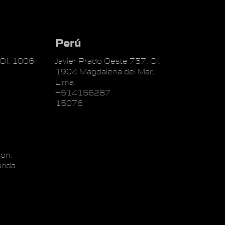
Perú
 Of. 1006
Javier Prado Oeste 757, Of.
1904 Magdalena del Mar,
Lima.
+514156287
15076
on,
rida.