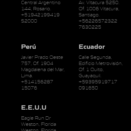
Central Argentino
Av. Vitacura 5250.
144, Rosario.
Of. 1006 Vitacura,
+51942199419
Santiago.
S2000
+56226572322
7630225
Perú
Ecuador
Javier Prado Oeste
Calle Segunda,
757, Of. 1904
Edificio Metrovisión,
Magdalena del Mar,
Of. 1 Quito,
Lima.
Guayaquil.
+514156287
+59395919717
15076
091650
E.E.U.U
Eagle Run Dr
Weston, Florida
Weston, Florida.