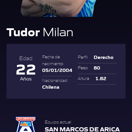
Tudor
Milan
Derecho
Fecha de
Perfil
Edad
22
nacimiento
80
Peso
05/01/2004
1.82
Años
Altura
Nacionalidad
Chilena
Equipo actual
SAN MARCOS DE ARICA