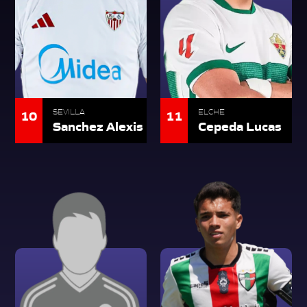
10
11
SEVILLA
ELCHE
Sanchez Alexis
Cepeda Lucas