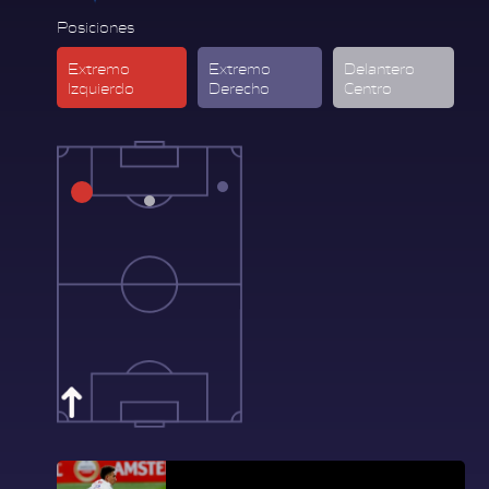
Posiciones
Extremo
Extremo
Delantero
Izquierdo
Derecho
Centro