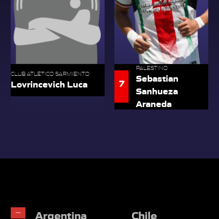
PALESTINO
CLUB ATLÉTICO SARMIENTO
Sebastian
7
Lovrincevich Luca
Sanhueza
Araneda
Argentina
Chile