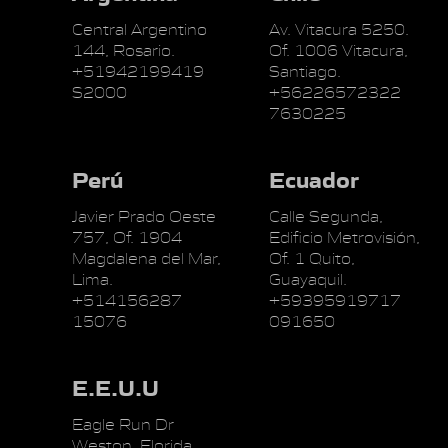
Central Argentino
Av. Vitacura 5250.
144, Rosario.
Of. 1006 Vitacura,
+51942199419
Santiago.
S2000
+56226572322
7630225
Perú
Ecuador
Javier Prado Oeste
Calle Segunda,
757, Of. 1904
Edificio Metrovisión,
Magdalena del Mar,
Of. 1 Quito,
Lima.
Guayaquil.
+514156287
+59395919717
15076
091650
E.E.U.U
Eagle Run Dr
Weston, Florida