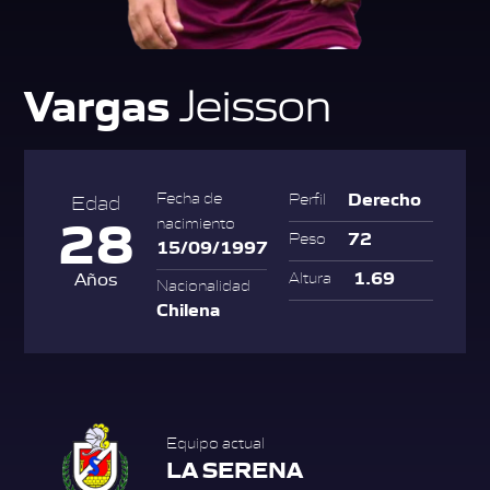
Vargas
Jeisson
Derecho
Fecha de
Perfil
Edad
28
nacimiento
72
Peso
15/09/1997
1.69
Años
Altura
Nacionalidad
Chilena
Equipo actual
LA SERENA