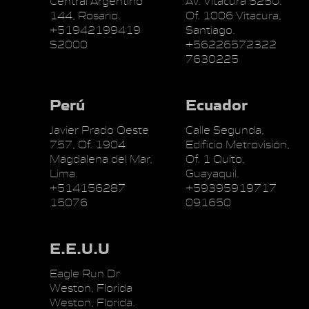
Central Argentino
Av. Vitacura 5250.
144, Rosario.
Of. 1006 Vitacura,
+51942199419
Santiago.
S2000
+56226572322
7630225
Perú
Ecuador
Javier Prado Oeste
Calle Segunda,
757, Of. 1904
Edificio Metrovisión,
Magdalena del Mar,
Of. 1 Quito,
Lima.
Guayaquil.
+514156287
+59395919717
15076
091650
E.E.U.U
Eagle Run Dr
Weston, Florida
Weston, Florida.