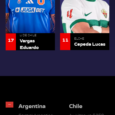
U DE CHILE
11
17
ELCHE
Vargas
Cepeda Lucas
Eduardo
Argentina
Chile