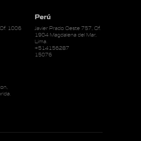
Perú
 Of. 1006
Javier Prado Oeste 757, Of.
1904 Magdalena del Mar,
Lima.
+514156287
15076
on,
rida.