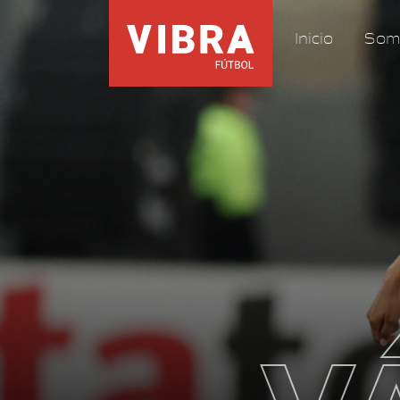
Inicio
Som
V