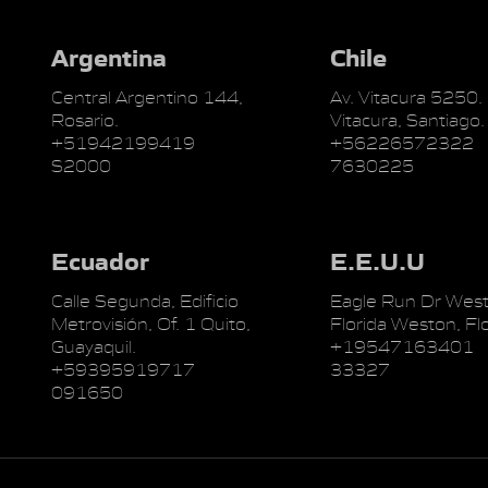
Argentina
Chile
Central Argentino 144,
Av. Vitacura 5250.
Rosario.
Vitacura, Santiago.
+51942199419
+56226572322
S2000
7630225
Ecuador
E.E.U.U
Calle Segunda, Edificio
Eagle Run Dr West
Metrovisión, Of. 1 Quito,
Florida Weston, Flo
Guayaquil.
+19547163401
+59395919717
33327
091650