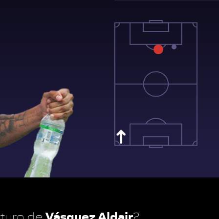
Vásquez Aldair
futuro de
?