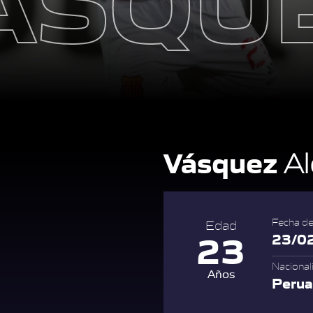
Vásquez
Al
Fecha de
Edad
23
23/0
Nacional
Años
Peru