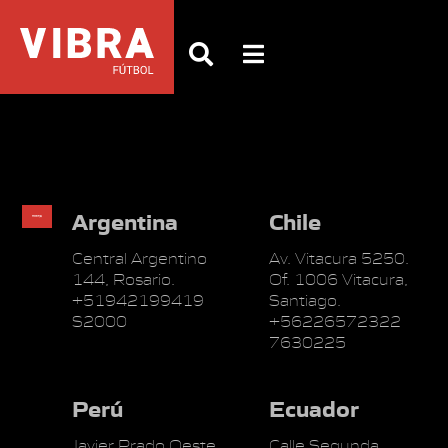
Argentina
Chile
Central Argentino
Av. Vitacura 5250.
144, Rosario.
Of. 1006 Vitacura,
+51942199419
Santiago.
S2000
+56226572322
7630225
Perú
Ecuador
Javier Prado Oeste
Calle Segunda,