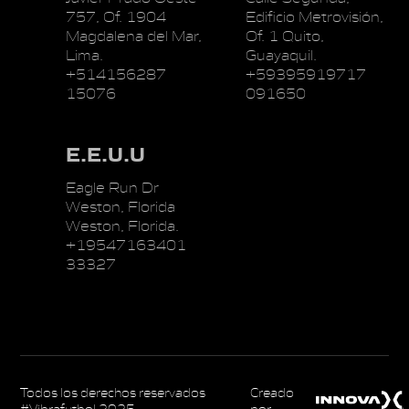
757, Of. 1904
Edificio Metrovisión,
Magdalena del Mar,
Of. 1 Quito,
Lima.
Guayaquil.
+514156287
+59395919717
15076
091650
E.E.U.U
Eagle Run Dr
Weston, Florida
Weston, Florida.
+19547163401
33327
Todos los derechos reservados
Creado
#Vibrafutbol 2025
por