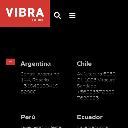
Argentina
Chile
Central Argentino
Av. Vitacura 5250.
144, Rosario.
Of. 1006 Vitacura,
+51942199419
Santiago.
S2000
+56226572322
7630225
Perú
Ecuador
Javier Prado Oeste
Calle Segunda,