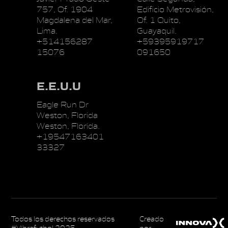
757, Of. 1904
Edificio Metrovisión,
Magdalena del Mar,
Of. 1 Quito,
Lima.
Guayaquil.
+514156287
+59395919717
15076
091650
E.E.U.U
Eagle Run Dr
Weston, Florida
Weston, Florida.
+19547163401
33327
Todos los derechos reservados
Creado
#Vibrafutbol 2025
por