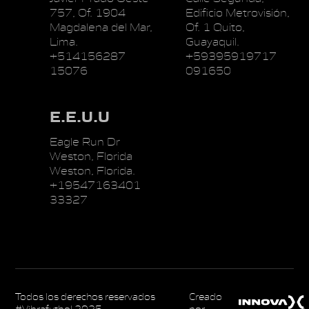
757, Of. 1904
Edificio Metrovisión,
Magdalena del Mar,
Of. 1 Quito,
Lima.
Guayaquil.
+514156287
+59395919717
15076
091650
E.E.U.U
Eagle Run Dr
Weston, Florida
Weston, Florida.
+19547163401
33327
Todos los derechos reservados
Creado
#Vibrafutbol 2025
por