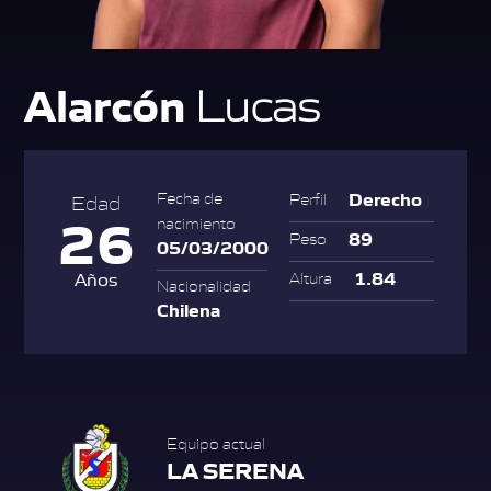
Alarcón
Lucas
Derecho
Fecha de
Perfil
Edad
26
nacimiento
89
Peso
05/03/2000
1.84
Años
Altura
Nacionalidad
Chilena
Equipo actual
LA SERENA