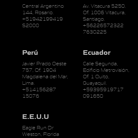
Central Argentino
Av. Vitacura 5250.
144, Rosario.
Of. 1006 Vitacura,
+51942199419
Santiago.
S2000
+56226572322
7630225
Perú
Ecuador
Javier Prado Oeste
Calle Segunda,
757, Of. 1904
Edificio Metrovisión,
Magdalena del Mar,
Of. 1 Quito,
Lima.
Guayaquil.
+514156287
+59395919717
15076
091650
E.E.U.U
Eagle Run Dr
Weston, Florida