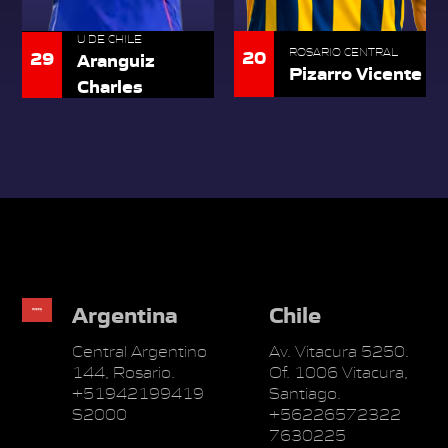
U DE CHILE
20
29
ROSARIO CENTRAL
Aranguiz
Pizarro Vicente
Charles
Argentina
Chile
Central Argentino
Av. Vitacura 5250.
144, Rosario.
Of. 1006 Vitacura,
+51942199419
Santiago.
S2000
+56226572322
7630225