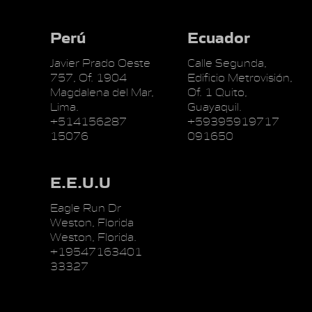
Perú
Ecuador
Javier Prado Oeste
Calle Segunda,
757, Of. 1904
Edificio Metrovisión,
Magdalena del Mar,
Of. 1 Quito,
Lima.
Guayaquil.
+514156287
+59395919717
15076
091650
E.E.U.U
Eagle Run Dr
Weston, Florida
Weston, Florida.
+19547163401
33327