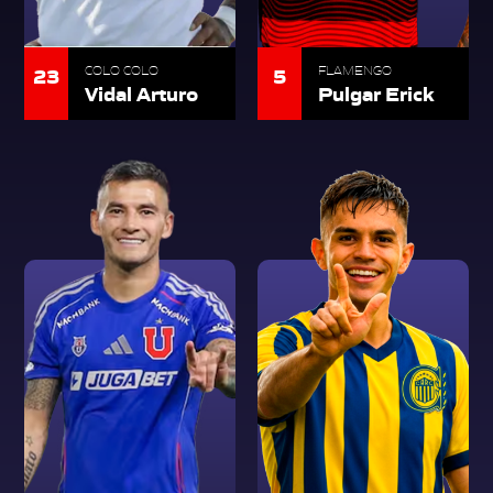
23
5
COLO COLO
FLAMENGO
Vidal Arturo
Pulgar Erick