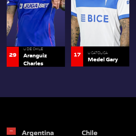
U DE CHILE
17
29
U CATÓLICA
Aranguiz
Medel Gary
Charles
Argentina
Chile