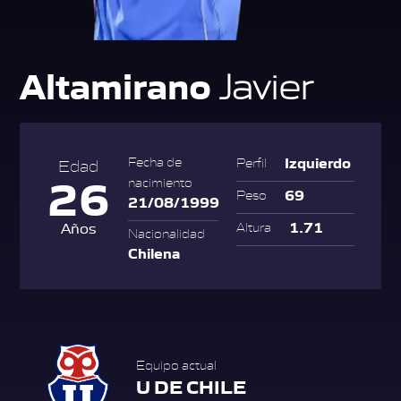
Altamirano
Javier
Izquierdo
Fecha de
Perfil
Edad
26
nacimiento
69
Peso
21/08/1999
1.71
Años
Altura
Nacionalidad
Chilena
Equipo actual
U DE CHILE