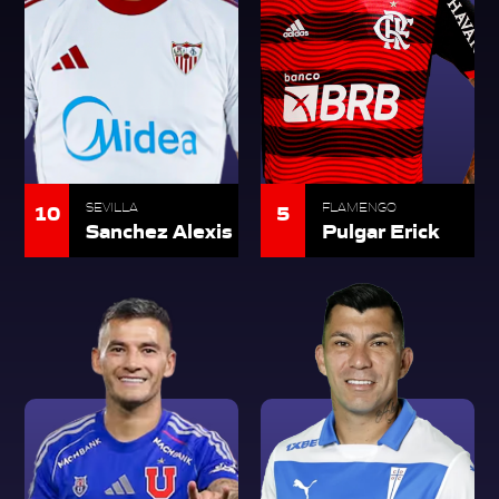
10
5
SEVILLA
FLAMENGO
Sanchez Alexis
Pulgar Erick