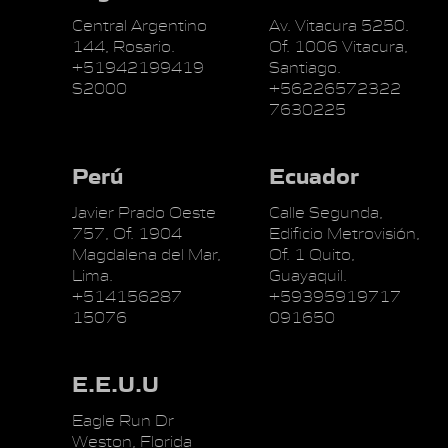
Central Argentino
Av. Vitacura 5250.
144, Rosario.
Of. 1006 Vitacura,
+51942199419
Santiago.
S2000
+56226572322
7630225
Perú
Ecuador
Javier Prado Oeste
Calle Segunda,
757, Of. 1904
Edificio Metrovisión,
Magdalena del Mar,
Of. 1 Quito,
Lima.
Guayaquil.
+514156287
+59395919717
15076
091650
E.E.U.U
Eagle Run Dr
Weston, Florida