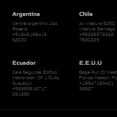
Argentina
Chile
Central Argentino 144,
Av. Vitacura 5250.
Rosario.
Vitacura, Santiago.
+51942199419
+56226572322
S2000
7630225
Ecuador
E.E.U.U
Calle Segunda, Edificio
Eagle Run Dr West
Metrovisión, Of. 1 Quito,
Florida Weston, Flo
Guayaquil.
+19547163401
+59395919717
33327
091650