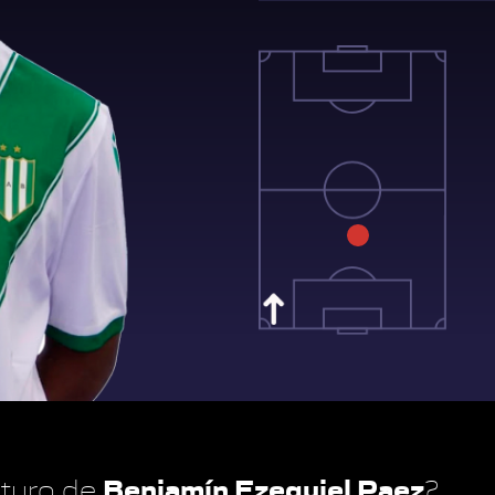
Benjamín Ezequiel Paez
futuro de
?