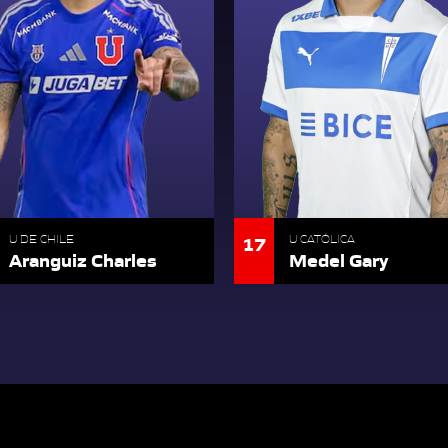
17
U DE CHILE
U CATÓLICA
Aranguiz Charles
Medel Gary