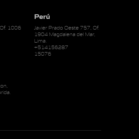
Perú
 Of. 1006
Javier Prado Oeste 757, Of.
1904 Magdalena del Mar,
Lima.
+514156287
15076
on,
rida.