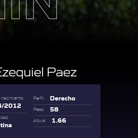
zequiel Paez
Derecho
 nacimiento
Perfil
4/2012
58
Peso
idad
1.66
Altura
tina