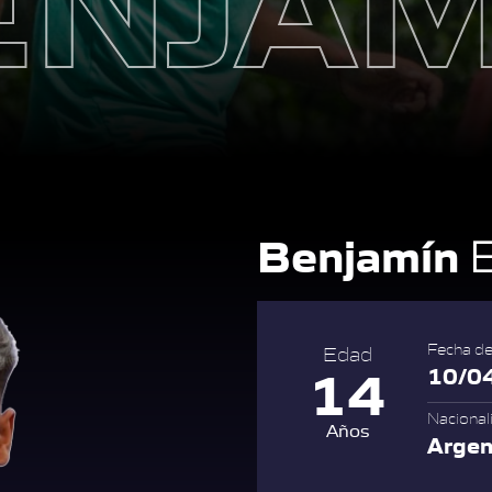
Benjamín
E
Fecha de
Edad
14
10/0
Nacional
Años
Argen