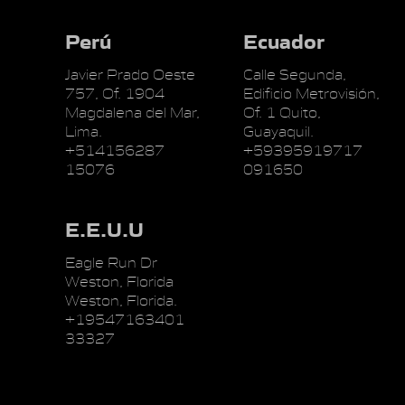
Perú
Ecuador
Javier Prado Oeste
Calle Segunda,
757, Of. 1904
Edificio Metrovisión,
Magdalena del Mar,
Of. 1 Quito,
Lima.
Guayaquil.
+514156287
+59395919717
15076
091650
E.E.U.U
Eagle Run Dr
Weston, Florida
Weston, Florida.
+19547163401
33327