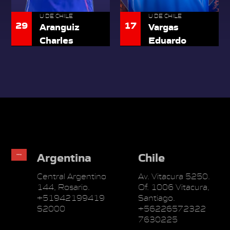
U DE CHILE
U DE CHILE
29
17
Aranguiz
Vargas
Charles
Eduardo
Argentina
Chile
Central Argentino
Av. Vitacura 5250.
144, Rosario.
Of. 1006 Vitacura,
+51942199419
Santiago.
S2000
+56226572322
7630225