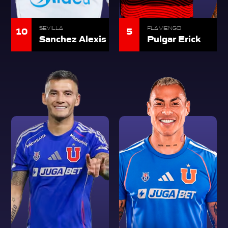
10
5
SEVILLA
FLAMENGO
Sanchez Alexis
Pulgar Erick