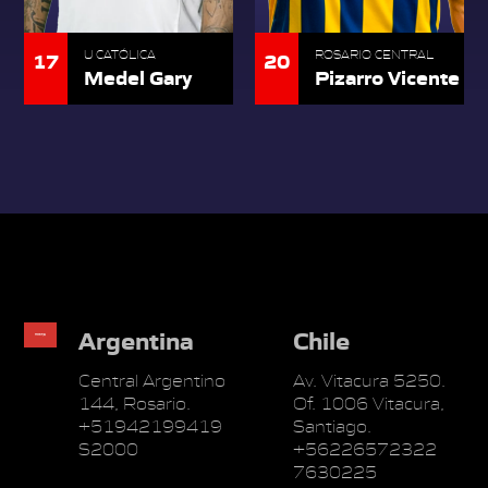
17
20
U CATÓLICA
ROSARIO CENTRAL
Medel Gary
Pizarro Vicente
Argentina
Chile
Central Argentino
Av. Vitacura 5250.
144, Rosario.
Of. 1006 Vitacura,
+51942199419
Santiago.
S2000
+56226572322
7630225