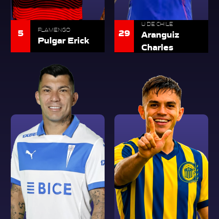
U DE CHILE
5
FLAMENGO
29
Aranguiz
Pulgar Erick
Charles