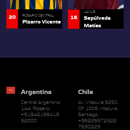
LANUS
20
ROSARIO CENTRAL
16
Sepúlveda
Pizarro Vicente
Matías
Argentina
Chile
Central Argentino
Av. Vitacura 5250.
144, Rosario.
Of. 1006 Vitacura,
+51942199419
Santiago.
S2000
+56226572322
7630225