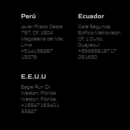
Perú
Ecuador
Javier Prado Oeste
Calle Segunda,
757, Of. 1904
Edificio Metrovisión,
Magdalena del Mar,
Of. 1 Quito,
Lima.
Guayaquil.
+514156287
+59395919717
15076
091650
E.E.U.U
Eagle Run Dr
Weston, Florida
Weston, Florida.
+19547163401
33327