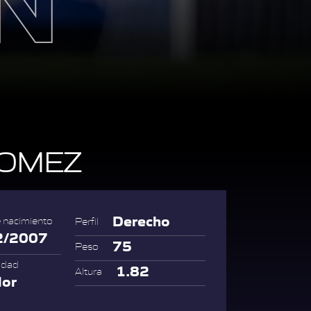
OMEZ
Derecho
 nacimiento
Perfil
2/2007
75
Peso
idad
1.82
Altura
dor