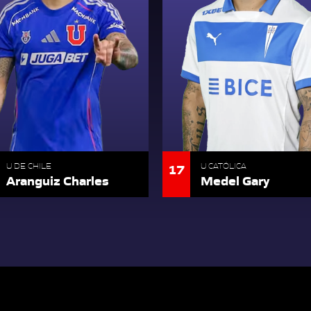
17
U DE CHILE
U CATÓLICA
Aranguiz Charles
Medel Gary