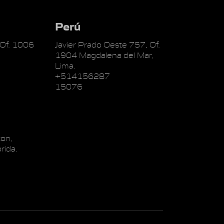
Perú
 Of. 1006
Javier Prado Oeste 757, Of.
1904 Magdalena del Mar,
Lima.
+514156287
15076
on,
rida.