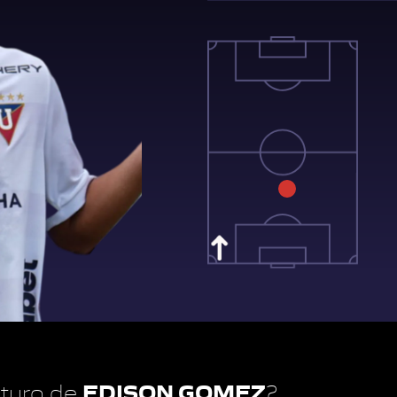
EDISON GOMEZ
futuro de
?