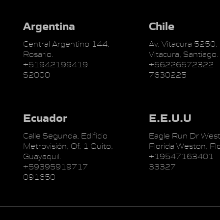
Argentina
Chile
Central Argentino 144,
Av. Vitacura 5250.
Rosario.
Vitacura, Santiago.
+51942199419
+56226572322
S2000
7630225
Ecuador
E.E.U.U
Calle Segunda, Edificio
Eagle Run Dr West
Metrovisión, Of. 1 Quito,
Florida Weston, Flo
Guayaquil.
+19547163401
+59395919717
33327
091650