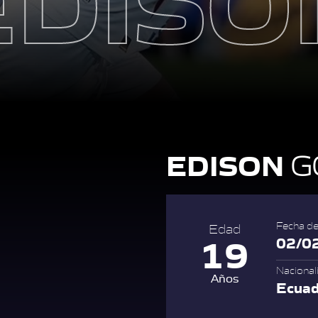
EDISON
G
Fecha de
Edad
19
02/0
Nacional
Años
Ecua