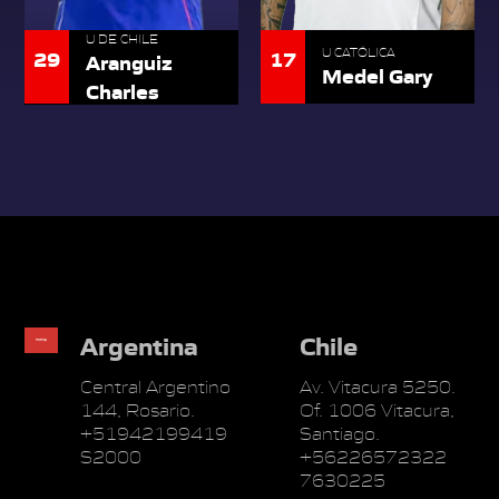
U DE CHILE
17
29
U CATÓLICA
Aranguiz
Medel Gary
Charles
Argentina
Chile
Central Argentino
Av. Vitacura 5250.
144, Rosario.
Of. 1006 Vitacura,
+51942199419
Santiago.
S2000
+56226572322
7630225