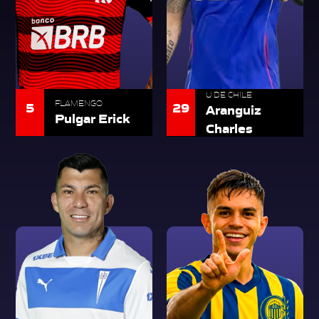
U DE CHILE
5
FLAMENGO
29
Aranguiz
Pulgar Erick
Charles