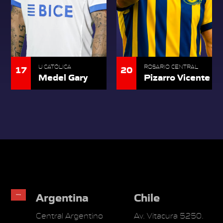
17
20
U CATÓLICA
ROSARIO CENTRAL
Medel Gary
Pizarro Vicente
Argentina
Chile
Central Argentino
Av. Vitacura 5250.