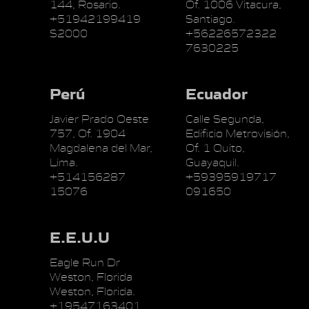
144, Rosario.
Of. 1006 Vitacura,
+51942199419
Santiago.
S2000
+56226572322
7630225
Perú
Ecuador
Javier Prado Oeste
Calle Segunda,
757, Of. 1904
Edificio Metrovisión,
Magdalena del Mar,
Of. 1 Quito,
Lima.
Guayaquil.
+514156287
+59395919717
15076
091650
E.E.U.U
Eagle Run Dr
Weston, Florida
Weston, Florida.
+19547163401