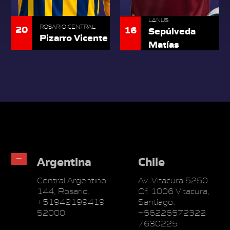
LANUS
20
ROSARIO CENTRAL
16
Sepúlveda
Pizarro Vicente
Matías
Argentina
Chile
Central Argentino
Av. Vitacura 5250.
144, Rosario.
Of. 1006 Vitacura,
+51942199419
Santiago.
S2000
+56226572322
7630225