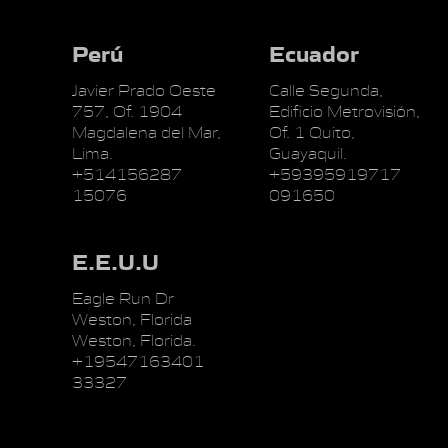
Perú
Ecuador
Javier Prado Oeste
Calle Segunda,
757, Of. 1904
Edificio Metrovisión,
Magdalena del Mar,
Of. 1 Quito,
Lima.
Guayaquil.
+514156287
+59395919717
15076
091650
E.E.U.U
Eagle Run Dr
Weston, Florida
Weston, Florida.
+19547163401
33327