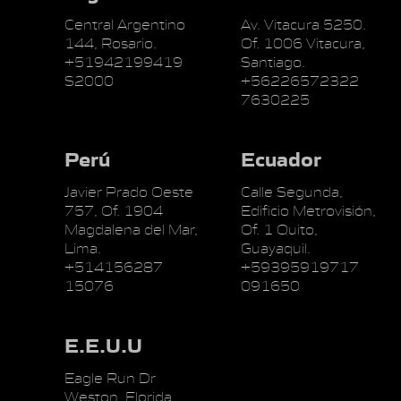
Central Argentino
Av. Vitacura 5250.
144, Rosario.
Of. 1006 Vitacura,
+51942199419
Santiago.
S2000
+56226572322
7630225
Perú
Ecuador
Javier Prado Oeste
Calle Segunda,
757, Of. 1904
Edificio Metrovisión,
Magdalena del Mar,
Of. 1 Quito,
Lima.
Guayaquil.
+514156287
+59395919717
15076
091650
E.E.U.U
Eagle Run Dr
Weston, Florida