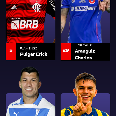
U DE CHILE
5
FLAMENGO
29
Aranguiz
Pulgar Erick
Charles