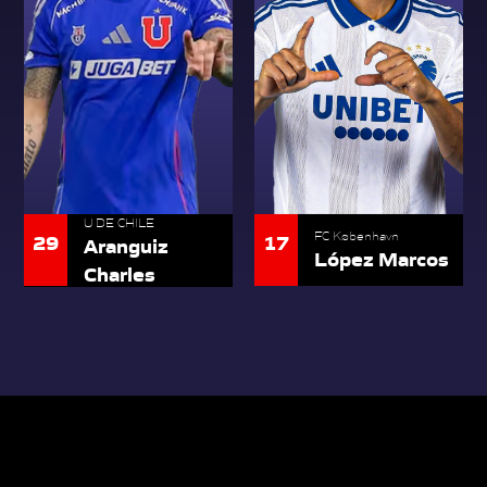
U DE CHILE
17
29
FC København
Aranguiz
López Marcos
Charles