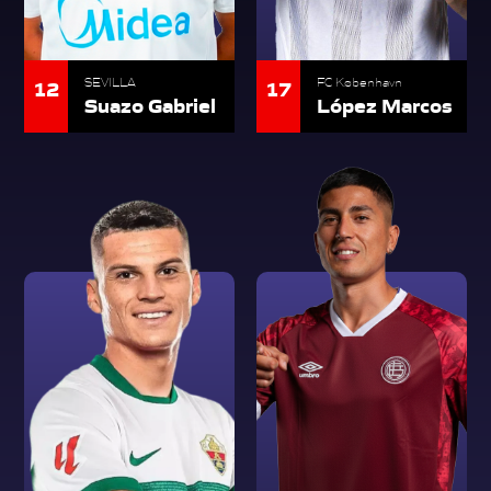
12
17
SEVILLA
FC København
Suazo Gabriel
López Marcos