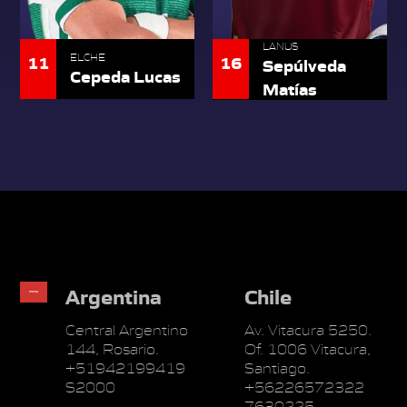
LANUS
11
ELCHE
16
Sepúlveda
Cepeda Lucas
Matías
Argentina
Chile
Central Argentino
Av. Vitacura 5250.
144, Rosario.
Of. 1006 Vitacura,
+51942199419
Santiago.
S2000
+56226572322
7630225