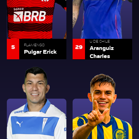
U DE CHILE
5
FLAMENGO
29
Aranguiz
Pulgar Erick
Charles