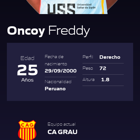
Oncoy
Freddy
Derecho
Fecha de
Perfil
Edad
25
nacimiento
72
Peso
29/09/2000
1.8
Años
Altura
Nacionalidad
Peruano
Equipo actual
CA GRAU