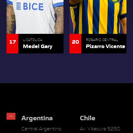
17
20
U CATÓLICA
ROSARIO CENTRAL
Medel Gary
Pizarro Vicente
Argentina
Chile
Central Argentino
Av. Vitacura 5250.