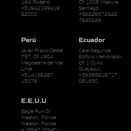
144, Rosario.
Of. 1006 Vitacura,
+51942199419
Santiago.
S2000
+56226572322
7630225
Perú
Ecuador
Javier Prado Oeste
Calle Segunda,
757, Of. 1904
Edificio Metrovisión,
Magdalena del Mar,
Of. 1 Quito,
Lima.
Guayaquil.
+514156287
+59395919717
15076
091650
E.E.U.U
Eagle Run Dr
Weston, Florida
Weston, Florida.
+19547163401