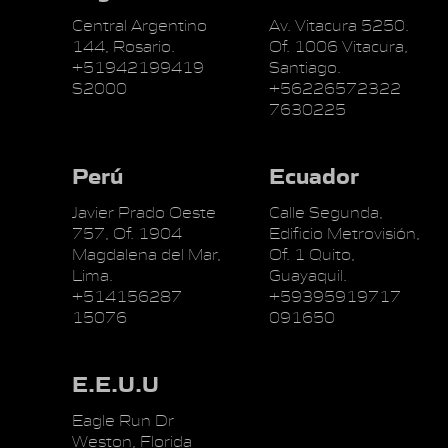
Central Argentino
Av. Vitacura 5250.
144, Rosario.
Of. 1006 Vitacura,
+51942199419
Santiago.
S2000
+56226572322
7630225
Perú
Ecuador
Javier Prado Oeste
Calle Segunda,
757, Of. 1904
Edificio Metrovisión,
Magdalena del Mar,
Of. 1 Quito,
Lima.
Guayaquil.
+514156287
+59395919717
15076
091650
E.E.U.U
Eagle Run Dr
Weston, Florida