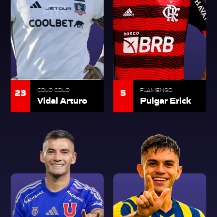
23
5
COLO COLO
FLAMENGO
Vidal Arturo
Pulgar Erick