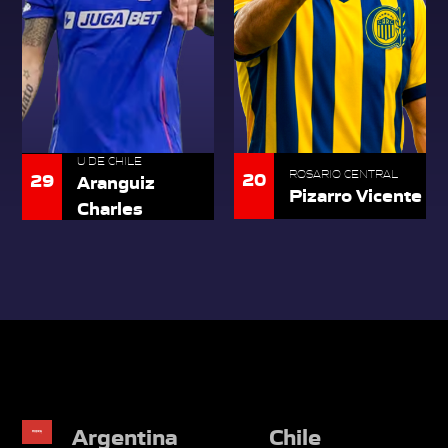
U DE CHILE
20
29
ROSARIO CENTRAL
Aranguiz
Pizarro Vicente
Charles
Argentina
Chile