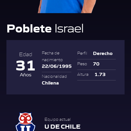
Poblete
Israel
Derecho
Fecha de
Perfil
Edad
31
nacimiento
70
Peso
22/06/1995
1.73
Años
Altura
Nacionalidad
Chilena
Equipo actual
U DE CHILE