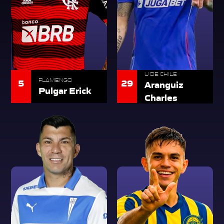
U DE CHILE
5
FLAMENGO
29
Aranguiz
Pulgar Erick
Charles