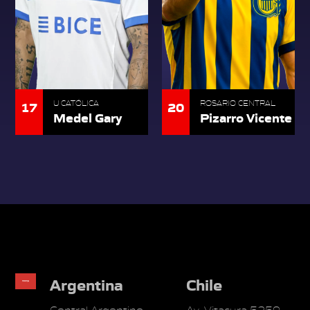
17
20
U CATÓLICA
ROSARIO CENTRAL
Medel Gary
Pizarro Vicente
Argentina
Chile
Central Argentino
Av. Vitacura 5250.