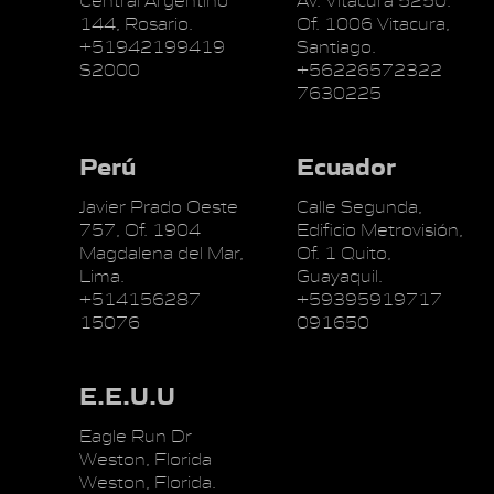
144, Rosario.
Of. 1006 Vitacura,
+51942199419
Santiago.
S2000
+56226572322
7630225
Perú
Ecuador
Javier Prado Oeste
Calle Segunda,
757, Of. 1904
Edificio Metrovisión,
Magdalena del Mar,
Of. 1 Quito,
Lima.
Guayaquil.
+514156287
+59395919717
15076
091650
E.E.U.U
Eagle Run Dr
Weston, Florida
Weston, Florida.