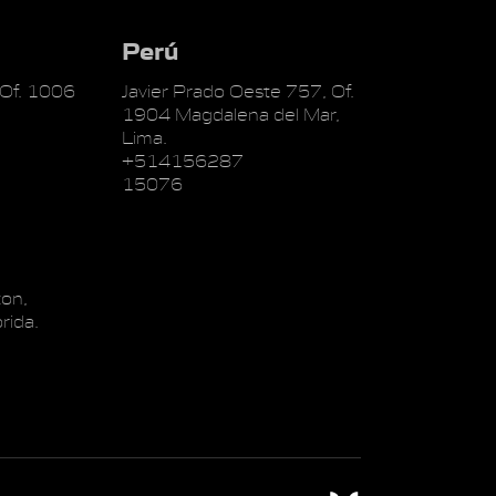
Perú
 Of. 1006
Javier Prado Oeste 757, Of.
1904 Magdalena del Mar,
Lima.
+514156287
15076
on,
rida.