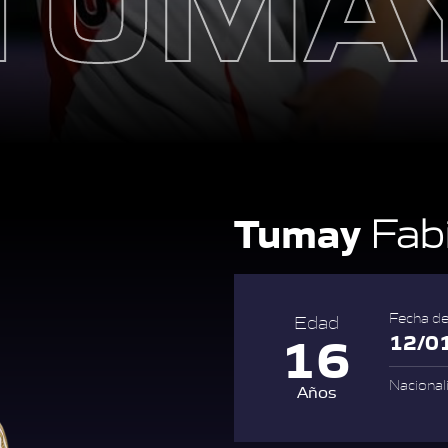
Tumay
Fab
Fecha de
Edad
16
12/0
Nacional
Años