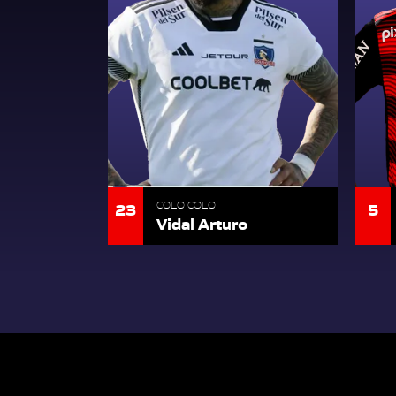
23
5
COLO COLO
Vidal Arturo