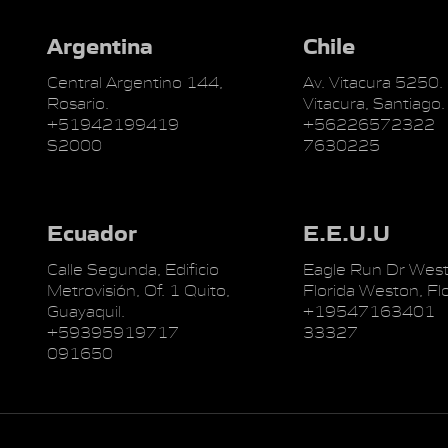
Argentina
Chile
Central Argentino 144,
Av. Vitacura 5250.
Rosario.
Vitacura, Santiago.
+51942199419
+56226572322
S2000
7630225
Ecuador
E.E.U.U
Calle Segunda, Edificio
Eagle Run Dr West
Metrovisión, Of. 1 Quito,
Florida Weston, Flo
Guayaquil.
+19547163401
+59395919717
33327
091650