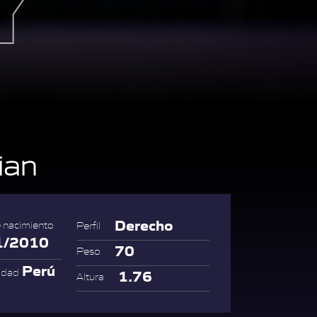
ian
Derecho
 nacimiento
Perfil
1/2010
70
Peso
Perú
idad
1.76
Altura