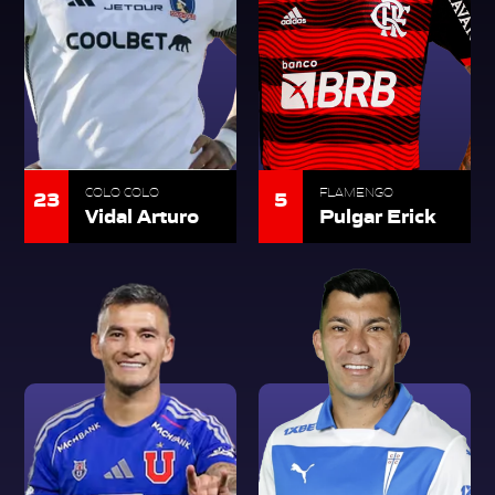
23
5
COLO COLO
FLAMENGO
Vidal Arturo
Pulgar Erick