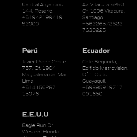
Central Argentino
Av. Vitacura 5250.
144, Rosario.
Of. 1006 Vitacura,
+51942199419
Santiago.
S2000
+56226572322
7630225
Perú
Ecuador
Javier Prado Oeste
Calle Segunda,
757, Of. 1904
Edificio Metrovisión,
Magdalena del Mar,
Of. 1 Quito,
Lima.
Guayaquil.
+514156287
+59395919717
15076
091650
E.E.U.U
Eagle Run Dr
Weston, Florida