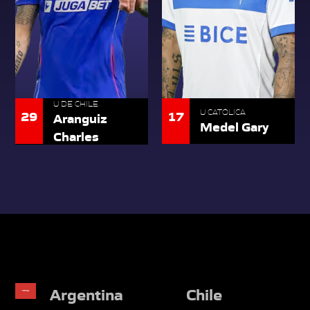
U DE CHILE
17
29
U CATÓLICA
Aranguiz
Medel Gary
Charles
Argentina
Chile