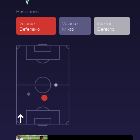
Posiciones
Volante
Volante
Interior
Defensivo
Mixto
Derecho