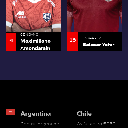
CIENCIANO
13
4
LA SERENA
Maximiliano
Salazar Yahir
Amondarain
Argentina
Chile
Central Argentino
Av. Vitacura 5250.