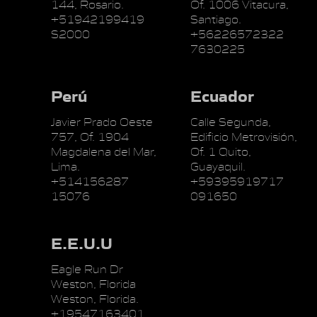
144, Rosario.
Of. 1006 Vitacura,
+51942199419
Santiago.
S2000
+56226572322
7630225
Perú
Ecuador
Javier Prado Oeste
Calle Segunda,
757, Of. 1904
Edificio Metrovisión,
Magdalena del Mar,
Of. 1 Quito,
Lima.
Guayaquil.
+514156287
+59395919717
15076
091650
E.E.U.U
Eagle Run Dr
Weston, Florida
Weston, Florida.
+19547163401