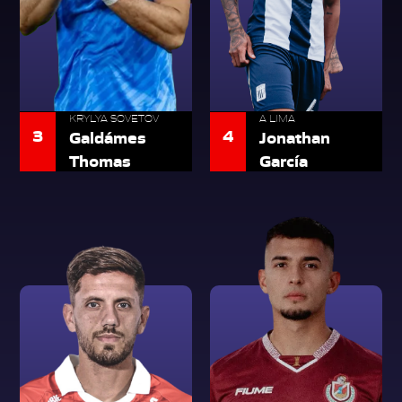
KRYLYA SOVETOV
A LIMA
3
4
Galdámes
Jonathan
Thomas
García