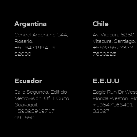
Argentina
Chile
Central Argentino 144,
Av. Vitacura 5250.
Rosario.
Vitacura, Santiago.
+51942199419
+56226572322
S2000
7630225
Ecuador
E.E.U.U
Calle Segunda, Edificio
Eagle Run Dr West
Metrovisión, Of. 1 Quito,
Florida Weston, Flo
Guayaquil.
+19547163401
+59395919717
33327
091650