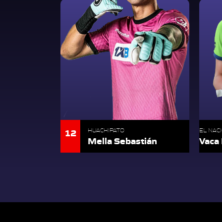
12
HUACHIPATO
EL NAC
Mella Sebastián
Vaca 