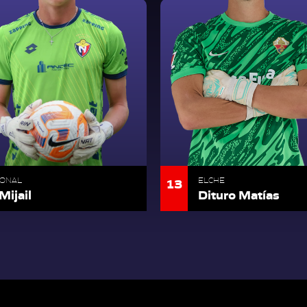
13
IONAL
ELCHE
Mijail
Dituro Matías