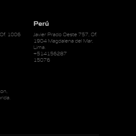
Perú
 Of. 1006
Javier Prado Oeste 757, Of.
1904 Magdalena del Mar,
Lima.
+514156287
15076
on,
rida.