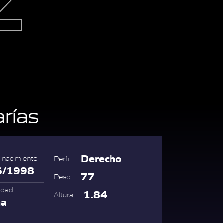
rías
Derecho
 nacimiento
Perfil
6/1998
77
Peso
idad
1.84
Altura
na