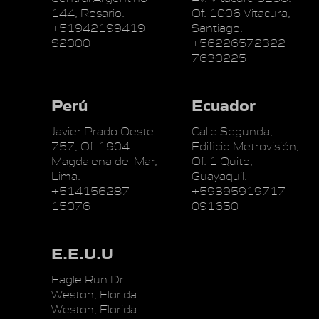
144, Rosario.
Of. 1006 Vitacura,
+51942199419
Santiago.
S2000
+56226572322
7630225
Perú
Ecuador
Javier Prado Oeste
Calle Segunda,
757, Of. 1904
Edificio Metrovisión,
Magdalena del Mar,
Of. 1 Quito,
Lima.
Guayaquil.
+514156287
+59395919717
15076
091650
E.E.U.U
Eagle Run Dr
Weston, Florida
Weston, Florida.