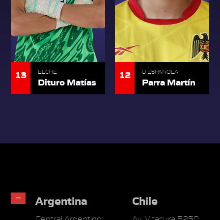
13
12
ELCHE
U ESPAÑOLA
Dituro Matías
Parra Martín
Argentina
Chile
Central Argentino
Av. Vitacura 5250.