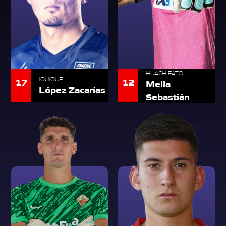
HUACHIPATO
17
IQUIQUE
12
Mella
López Zacarías
Sebastián