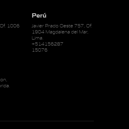
Perú
 Of. 1006
Javier Prado Oeste 757, Of.
1904 Magdalena del Mar,
Lima.
+514156287
15076
on,
rida.