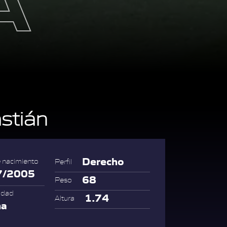
stián
Derecho
 nacimiento
Perfil
7/2005
68
Peso
idad
1.74
Altura
na