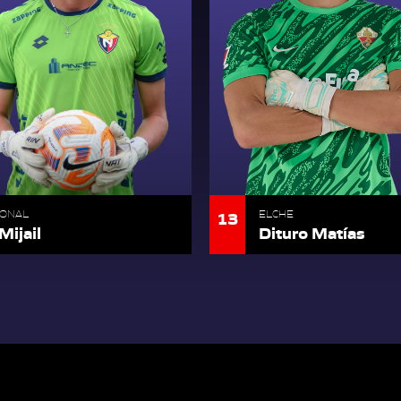
13
IONAL
ELCHE
Mijail
Dituro Matías