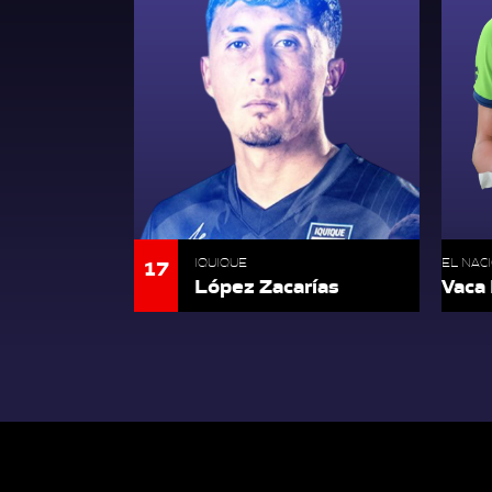
17
IQUIQUE
EL NAC
López Zacarías
Vaca 