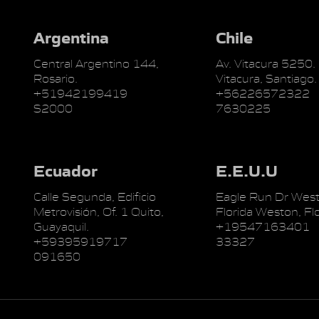
Argentina
Chile
Central Argentino 144,
Av. Vitacura 5250.
Rosario.
Vitacura, Santiago.
+51942199419
+56226572322
S2000
7630225
Ecuador
E.E.U.U
Calle Segunda, Edificio
Eagle Run Dr West
Metrovisión, Of. 1 Quito,
Florida Weston, Flo
Guayaquil.
+19547163401
+59395919717
33327
091650