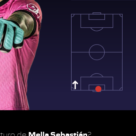
Mella Sebastián
futuro de
?