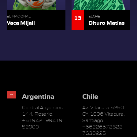
13
EL NACIONAL
ELCHE
Vaca Mijail
Dituro Matías
Argentina
Chile
Central Argentino
Av. Vitacura 5250.
144, Rosario.
Of. 1006 Vitacura,
+51942199419
Santiago.
S2000
+56226572322
7630225