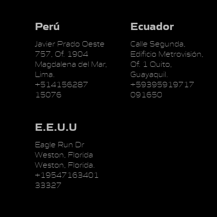
Perú
Ecuador
Javier Prado Oeste
Calle Segunda,
757, Of. 1904
Edificio Metrovisión,
Magdalena del Mar,
Of. 1 Quito,
Lima.
Guayaquil.
+514156287
+59395919717
15076
091650
E.E.U.U
Eagle Run Dr
Weston, Florida
Weston, Florida.
+19547163401
33327