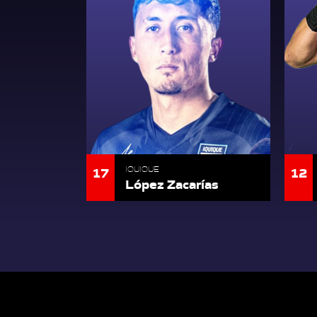
17
12
IQUIQUE
López Zacarías