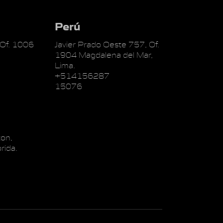
Perú
 Of. 1006
Javier Prado Oeste 757, Of.
1904 Magdalena del Mar,
Lima.
+514156287
15076
on,
rida.