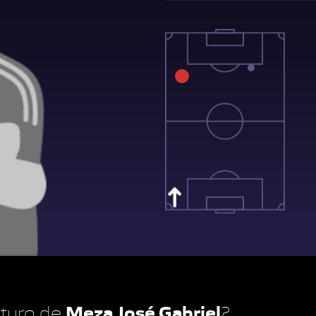
Meza José Gabriel
futuro de
?