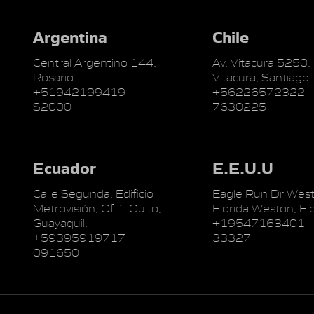
Argentina
Chile
Central Argentino 144,
Av. Vitacura 5250.
Rosario.
Vitacura, Santiago.
+51942199419
+56226572322
S2000
7630225
Ecuador
E.E.U.U
Calle Segunda, Edificio
Eagle Run Dr West
Metrovisión, Of. 1 Quito,
Florida Weston, Flo
Guayaquil.
+19547163401
+59395919717
33327
091650