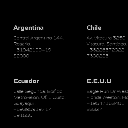
Argentina
Chile
Central Argentino 144,
Av. Vitacura 5250.
Rosario.
Vitacura, Santiago.
+51942199419
+56226572322
S2000
7630225
Ecuador
E.E.U.U
Calle Segunda, Edificio
Eagle Run Dr West
Metrovisión, Of. 1 Quito,
Florida Weston, Flo
Guayaquil.
+19547163401
+59395919717
33327
091650