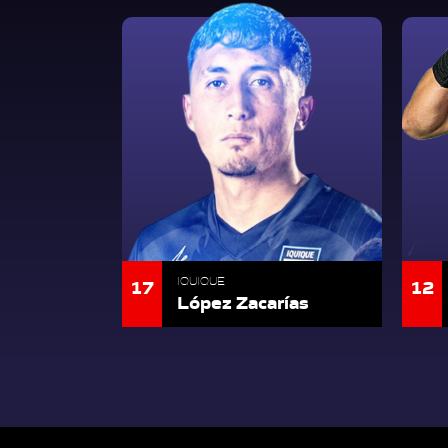
17
12
IQUIQUE
López Zacarías