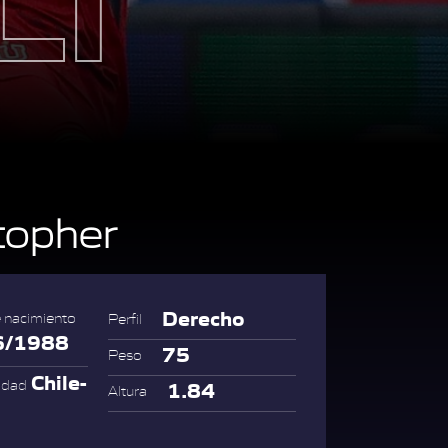
topher
Derecho
 nacimiento
Perfil
6/1988
75
Peso
Chile-
idad
1.84
Altura