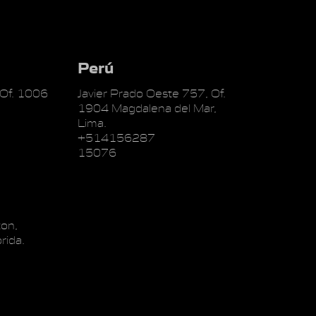
Perú
 Of. 1006
Javier Prado Oeste 757, Of.
1904 Magdalena del Mar,
Lima.
+514156287
15076
on,
rida.